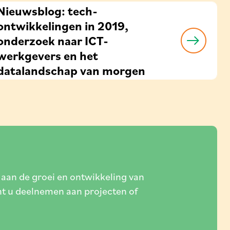
Nieuwsblog: tech-
ontwikkelingen in 2019,
onderzoek naar ICT-
werkgevers en het
datalandschap van morgen
 aan de groei en ontwikkeling van
nt u deelnemen aan projecten of