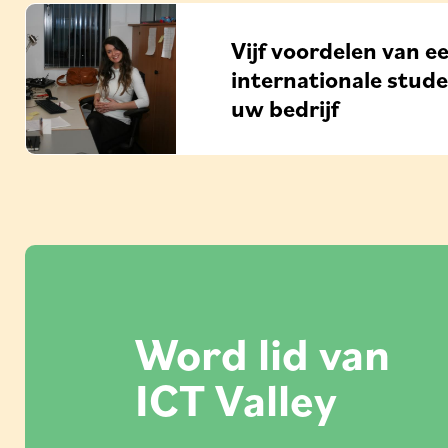
Vijf voordelen van e
internationale stud
uw bedrijf
Word lid van
ICT Valley