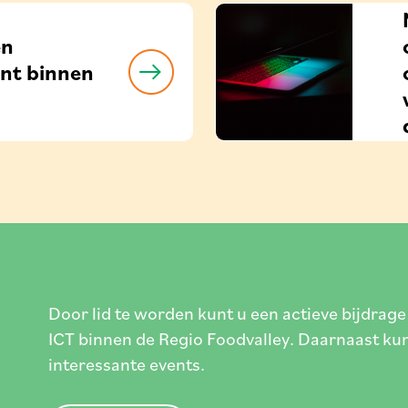
en
ent binnen
Door lid te worden kunt u een actieve bijdrage
ICT binnen de Regio Foodvalley. Daarnaast ku
interessante events.