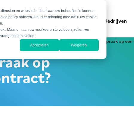
e diensten en website het best aan uw behoeften te kunnen
ookie policy nalezen. Houd er rekening mee dat u uw cookie-
Over ons
Speerpunten
Bedrijven
r.
zoekt. Maar om aan uw voorkeuren te voldoen, zullen we
 vraag moeten stellen.
Accepteren
Weigeren
raak op
ontract?