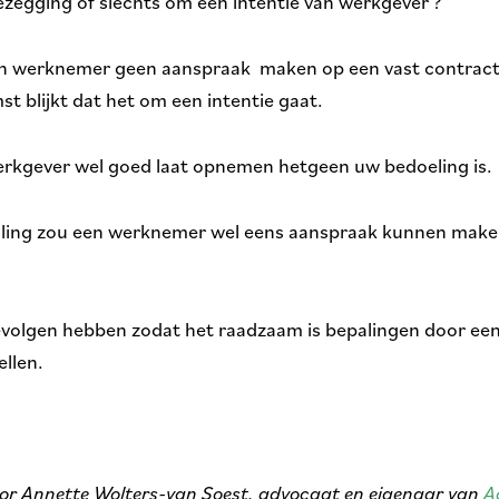
zegging of slechts om een intentie van werkgever ?
en werknemer geen aanspraak maken op een vast contract
t blijkt dat het om een intentie gaat.
werkgever wel goed laat opnemen hetgeen uw bedoeling is.
epaling zou een werknemer wel eens aanspraak kunnen make
evolgen hebben zodat het raadzaam is bepalingen door een
ellen.
oor Annette Wolters-van Soest, advocaat en eigenaar van
A